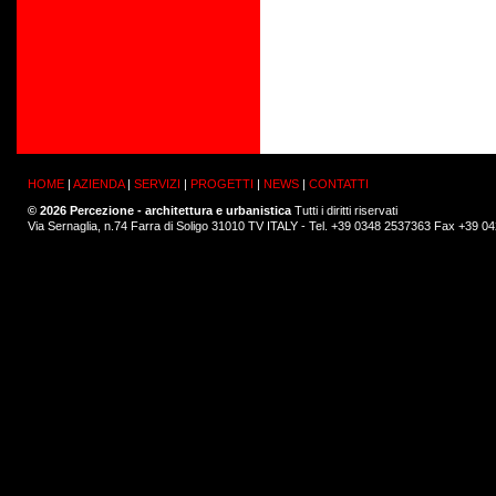
HOME
|
AZIENDA
|
SERVIZI
|
PROGETTI
|
NEWS
|
CONTATTI
© 2026 Percezione - architettura e urbanistica
Tutti i diritti riservati
Via Sernaglia, n.74 Farra di Soligo 31010 TV ITALY - Tel. +39 0348 2537363 Fax +39 0