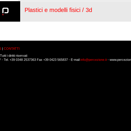
Plastici e modelli fisici / 3d
S
|
CONTATTI
Tutti i diritti riservati
LY - Tel. +39 0348 2537363 Fax +39 0423 565837 - E-mail
info@percezione.it
- www.percezione