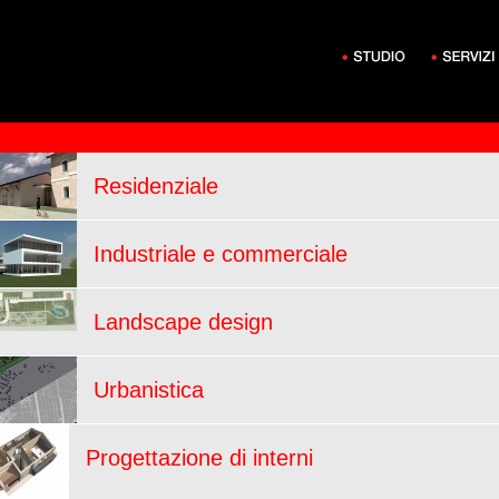
Residenziale
Industriale e commerciale
Landscape design
Urbanistica
Progettazione di interni