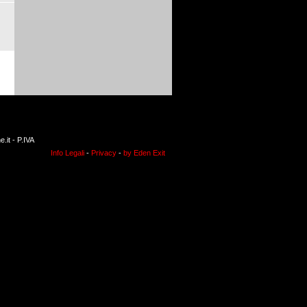
.it
- P.IVA
Info Legali
-
Privacy
-
by Eden Exit