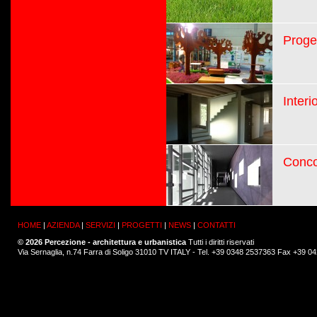
Proget
Interi
Conco
HOME
|
AZIENDA
|
SERVIZI
|
PROGETTI
|
NEWS
|
CONTATTI
© 2026 Percezione - architettura e urbanistica
Tutti i diritti riservati
Via Sernaglia, n.74 Farra di Soligo 31010 TV ITALY - Tel. +39 0348 2537363 Fax +39 0