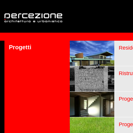
Progetti
Resid
Ristru
Proge
Proget