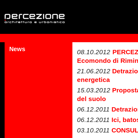
News
08.10.2012
PERCEZI
Ecomondo di Rimin
21.06.2012
Detrazio
energetica
15.03.2012
Propost
del suolo
06.12.2011
Detrazio
06.12.2011
Ici, bat
03.10.2011
CONSUL