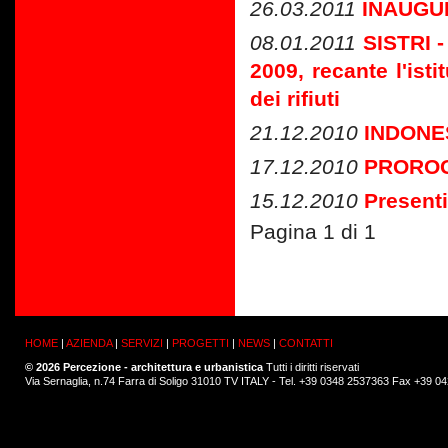
26.03.2011
INAUGU
08.01.2011
SISTRI -
2009, recante l'isti
dei rifiuti
21.12.2010
INDONES
17.12.2010
PROROG
15.12.2010
Present
Pagina 1 di 1
HOME
|
AZIENDA
|
SERVIZI
|
PROGETTI
|
NEWS
|
CONTATTI
© 2026 Percezione - architettura e urbanistica
Tutti i diritti riservati
Via Sernaglia, n.74 Farra di Soligo 31010 TV ITALY - Tel. +39 0348 2537363 Fax +39 0