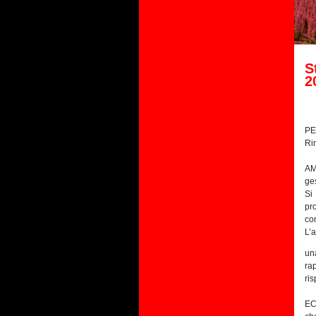
S
2
PE
Ri
AM
ges
Si
pr
co
L’
un
ra
ris
EC