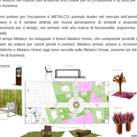
e vedono nel rispetto dell´ambiente una chiave per la competitività e la sfida per 
ro business.
ent partner per l'occasione è METALCO, azienda leader nel mercato dell’arre
bano e si è sempre distinta per nuova generazione di prodotti e proposte
fascinanti per il design, ma sempre volti alla ricerca di funzionalità, ergonomia
lità.
l tempo Metalco ha sviluppato il brand Metalco Home, che comprende prodotti 
redo da esterni per clienti privati e contract. Metalco arredo urbano e recinzio
talliche e Metalco Home oggi sono raccolte sotto Metalco Group, assieme ad alt
rme di business.