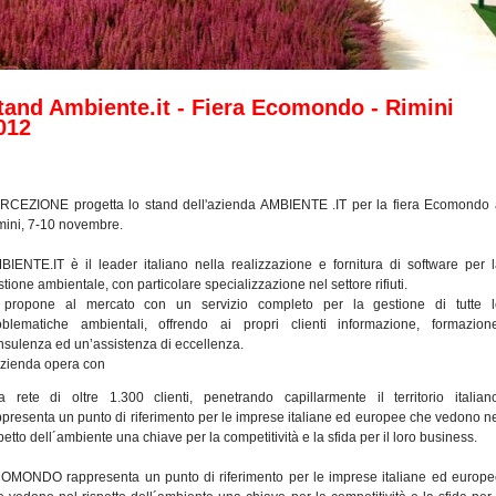
tand Ambiente.it - Fiera Ecomondo - Rimini
012
RCEZIONE progetta lo stand dell'azienda AMBIENTE .IT per la fiera Ecomondo 
mini, 7-10 novembre.
BIENTE.IT è il leader italiano nella realizzazione e fornitura di software per 
tione ambientale, con particolare specializzazione nel settore rifiuti.
 propone al mercato con un servizio completo per la gestione di tutte l
oblematiche ambientali, offrendo ai propri clienti informazione, formazione
nsulenza ed un’assistenza di eccellenza.
azienda opera con
a rete di oltre 1.300 clienti, penetrando capillarmente il territorio italian
ppresenta un punto di riferimento per le imprese italiane ed europee che vedono n
petto dell´ambiente una chiave per la competitività e la sfida per il loro business.
OMONDO rappresenta un punto di riferimento per le imprese italiane ed europ