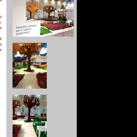
il
do
,
 e
di
ni
re