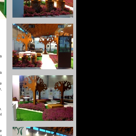
a
la
e
,
o.
el
ee