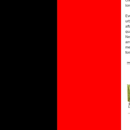
ch
lo
Ev
ur
af
qua
Ne
ar
me
fo